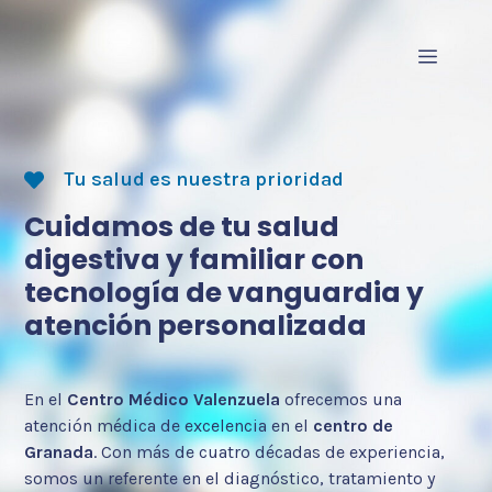
Saltar
al
Menú
contenido
Tu salud es nuestra prioridad
Cuidamos de tu salud
digestiva y familiar con
tecnología de vanguardia y
atención personalizada
En el
Centro Médico Valenzuela
ofrecemos una
atención médica de excelencia en el
centro de
Granada
. Con más de cuatro décadas de experiencia,
somos un referente en el diagnóstico, tratamiento y