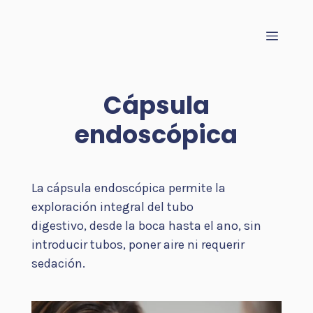
Saltar
al
Menú
contenido
Cápsula
endoscópica
La cápsula endoscópica permite la
exploración integral del tubo
digestivo, desde la boca hasta el ano, sin
introducir tubos, poner aire ni requerir
sedación.